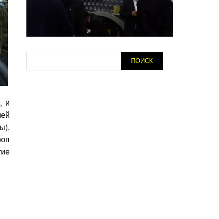
, и
лей
ы),
ров
тие