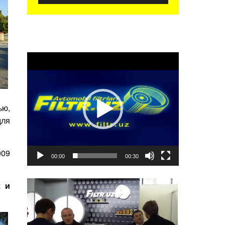
Видеоплеер
ью,
ля
009
00:00
00:30
х и