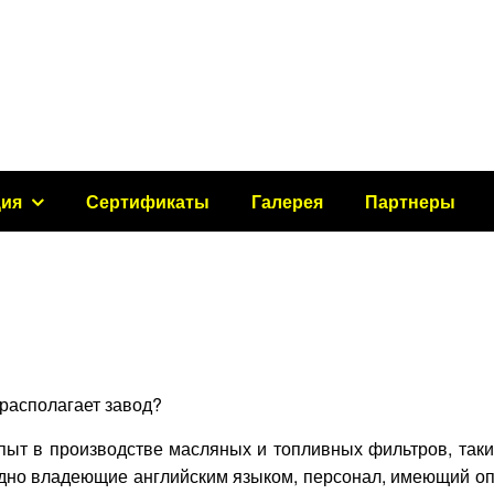
ция
Сертификаты
Галерея
Партнеры
располагает завод?
пыт в производстве масляных и топливных фильтров, так
бодно владеющие английским языком, персонал, имеющий о