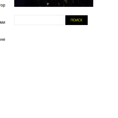
тор
ыми
шне