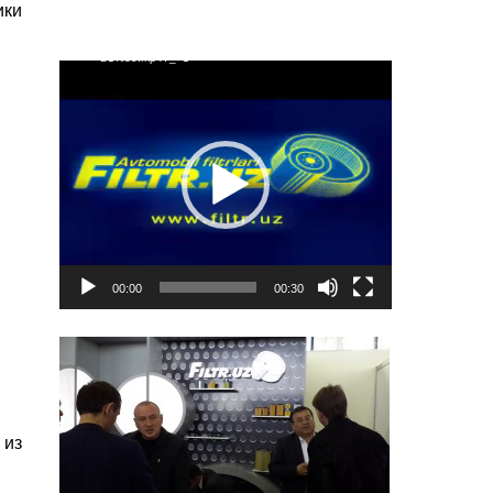
ики
%81%D0%BB%D1%8F%D0%BD%D1%8B%D0%
B9-
%D1%84%D0%B8%D0%BB%D1%8C%D1%82%
D1%80.mp4?_=1
Видеоплеер
00:00
00:30
 из