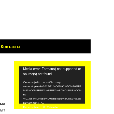
Контакты
Видеоплеер
Media error: Format(s) not supported or
source(s) not found
Скачать файл: https://filtr.uz/wp-
content/uploads/2017/11/%D0%9C%D0%B0%D1
%81%D0%BB%D1%8F%D0%BD%D1%8B%D0%
B9-
%D1%84%D0%B8%D0%BB%D1%8C%D1%82%
ими
D1%80.mp4?_=1
Скачать файл: http://filtr.uz/wp-
пыт
content/uploads/2017/11/%D0%9C%D0%B0%D1