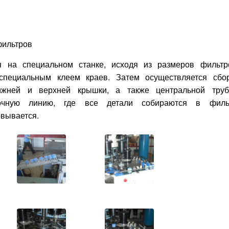
фильтров
я на специальном станке, исходя из размеров фильтр
специальным клеем краев. Затем осуществляется сбо
нижней и верхней крышки, а также центральной труб
очную линию, где все детали собираются в фильт
овывается.