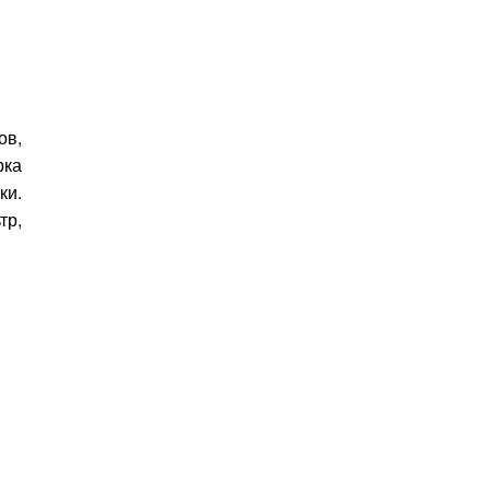
ов,
рка
ки.
р,