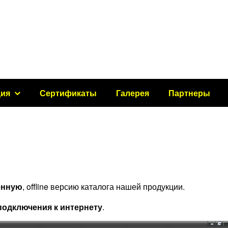
ция
Сертификаты
Галерея
Партнеры
енную
, offline версию каталога нашей продукции.
подключения к интернету
.