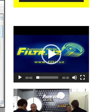
Видеоплеер
00:00
00:30