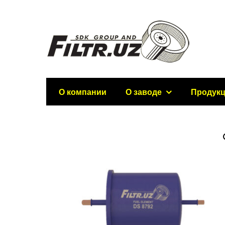
О компании
О заводе
Продук