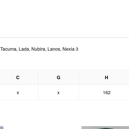
, Tacuma, Lada, Nubira, Lanos, Nexia 3
C
G
H
x
x
162