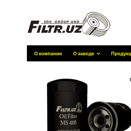
О компании
О заводе
Продук