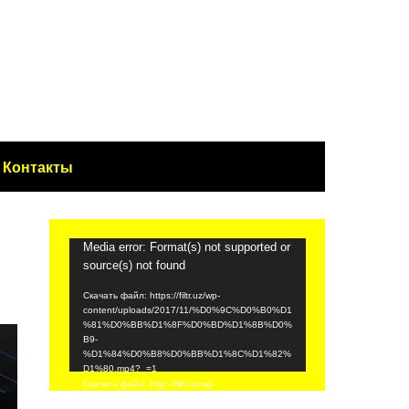
Контакты
Видеоплеер
Media error: Format(s) not supported or
source(s) not found
Скачать файл: https://filtr.uz/wp-
content/uploads/2017/11/%D0%9C%D0%B0%D1
%81%D0%BB%D1%8F%D0%BD%D1%8B%D0%
B9-
%D1%84%D0%B8%D0%BB%D1%8C%D1%82%
D1%80.mp4?_=1
Скачать файл: http://filtr.uz/wp-
content/uploads/2017/11/%D0%9C%D0%B0%D1