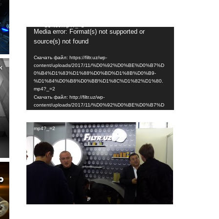
%81%D0%BB%D1%8F%D0%BD%D1%8B%D0%
B9-
%D1%84%D0%B8%D0%BB%D1%8C%D1%82%
D1%80.mp4?_=1
Видеоплеер
Media error: Format(s) not supported or
source(s) not found
Скачать файл: https://filtr.uz/wp-
content/uploads/2017/11/%D0%92%D0%BE%D0%B7%D
0%B4%D1%83%D1%88%D0%BD%D1%8B%D0%B9-
%D1%84%D0%B8%D0%BB%D1%8C%D1%82%D1%80.
mp4?_=2
Скачать файл: http://filtr.uz/wp-
content/uploads/2017/11/%D0%92%D0%BE%D0%B7%D
0%B4%D1%83%D1%88%D0%BD%D1%8B%D0%B9-
%D1%84%D0%B8%D0%BB%D1%8C%D1%82%D1%80.
mp4?_=2